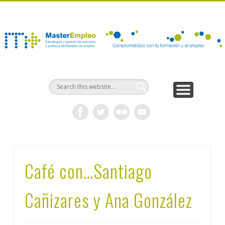
NOTICIAS Y PUBLICACIONES
JORNADAS Y SEMINARIOS
PROGRAMA FORMATIVO
INFORMACIÓN GENERAL
ACCESO Y MATRÍCULA
CONSÚLTANOS
INICIO
Café con…Santiago
Cañizares y Ana González