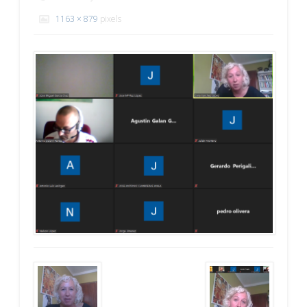
1163 × 879
pixels