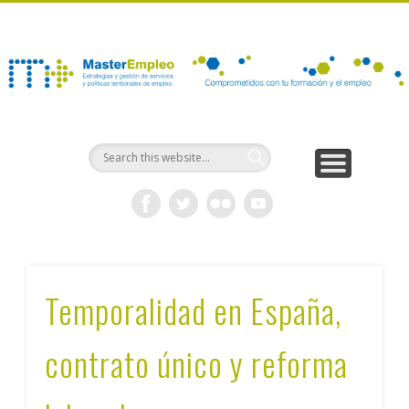
NOTICIAS Y PUBLICACIONES
JORNADAS Y SEMINARIOS
PROGRAMA FORMATIVO
INFORMACIÓN GENERAL
ACCESO Y MATRÍCULA
CONSÚLTANOS
INICIO
Temporalidad en España,
contrato único y reforma